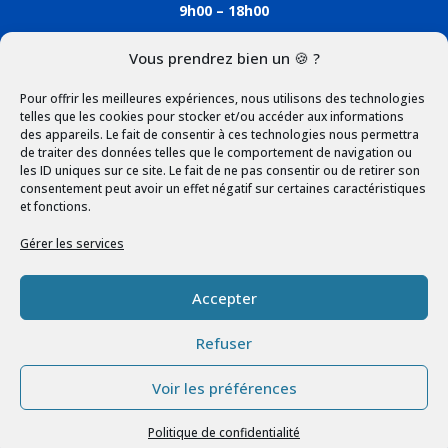
9h00 – 18h00
Vous prendrez bien un 🍪 ?
SHOPPING
Pour offrir les meilleures expériences, nous utilisons des technologies
Mon compte
telles que les cookies pour stocker et/ou accéder aux informations
des appareils. Le fait de consentir à ces technologies nous permettra
Panier
de traiter des données telles que le comportement de navigation ou
les ID uniques sur ce site. Le fait de ne pas consentir ou de retirer son
Livraison et retour
consentement peut avoir un effet négatif sur certaines caractéristiques
et fonctions.
PAIEMENT SÉCURISÉ
Gérer les services
Accepter
Refuser
CONTACTER NOUS
Voir les préférences
Politique de confidentialité