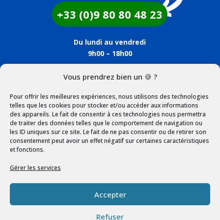
+33 (0)9 80 80 48 23
Du lundi au vendredi
9h00 – 18h00
Vous prendrez bien un 🍪 ?
SHOPPING
Pour offrir les meilleures expériences, nous utilisons des technologies
Mon compte
telles que les cookies pour stocker et/ou accéder aux informations
des appareils. Le fait de consentir à ces technologies nous permettra
Panier
de traiter des données telles que le comportement de navigation ou
les ID uniques sur ce site. Le fait de ne pas consentir ou de retirer son
Livraison et retour
consentement peut avoir un effet négatif sur certaines caractéristiques
et fonctions.
PAIEMENT SÉCURISÉ
Gérer les services
Accepter
Refuser